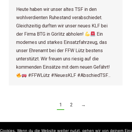
Heute haben wir unser altes TSF in den
wohlverdienten Ruhestand verabschiedet.
Gleichzeitig durften wir unser neues KLF bei
der Firma BTG in Görlitz abholen!
Ein
modernes und starkes Einsatzfahrzeug, das
unser Ehrenamt bei der FFW Lütz bestens
unterstützt. Wir freuen uns riesig auf die
kommenden Einsätze mit dem neuen Gefährt!
#FFWLütz #NeuesKLF #AbschiedTSF…
1
2
→
Cookies. Wenn du die Website weiter nutzt, gehen wir von deinem Einv