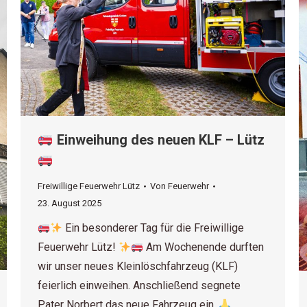
Einweihung des neuen KLF – Lütz
Freiwillige Feuerwehr Lütz
Von
Feuerwehr
23. August 2025
Ein besonderer Tag für die Freiwillige
Feuerwehr Lütz!
Am Wochenende durften
wir unser neues Kleinlöschfahrzeug (KLF)
feierlich einweihen. Anschließend segnete
Pater Norbert das neue Fahrzeug ein.