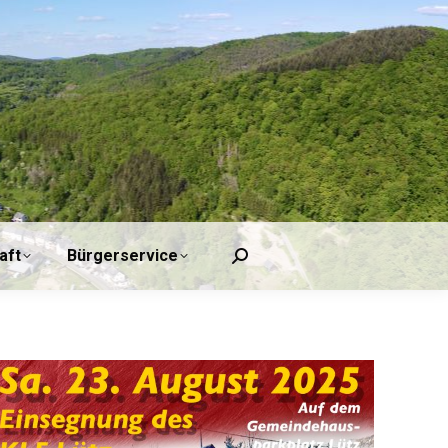
Tourismus/Wirtschaft
Bürgerservice
Search:
aft
Bürgerservice
Search: