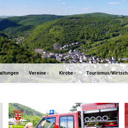
einde
Veranstaltungen
Vereine
Kirche
altungen
Vereine
Kirche
Tourismus/Wirtsch