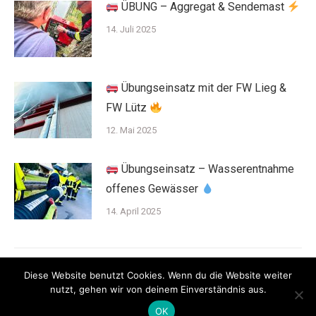
ÜBUNG – Aggregat & Sendemast
14. Juli 2025
Übungseinsatz mit der FW Lieg &
FW Lütz
12. Mai 2025
Übungseinsatz – Wasserentnahme
offenes Gewässer
14. April 2025
Diese Website benutzt Cookies. Wenn du die Website weiter
nutzt, gehen wir von deinem Einverständnis aus.
OK
©2020 Ortsgemeinde Lütz