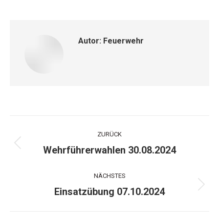
Autor:
Feuerwehr
Kommentarnavigation
ZURÜCK
Vorheriger
Wehrführerwahlen 30.08.2024
Beitrag:
NÄCHSTES
Nächster
Einsatzübung 07.10.2024
Beitrag: